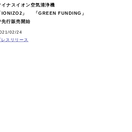
マイナスイオン空気清浄機
「IONIZO2」 「GREEN FUNDING」
で先行販売開始
021/02/24
プレスリリース